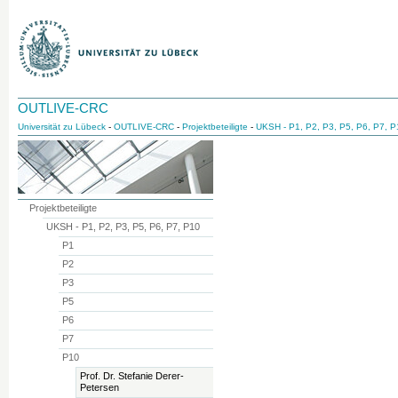
OUTLIVE-CRC
Universität zu Lübeck
-
OUTLIVE-CRC
-
Projektbeteiligte
-
UKSH - P1, P2, P3, P5, P6, P7, P
Projektbeteiligte
UKSH - P1, P2, P3, P5, P6, P7, P10
P1
P2
P3
P5
P6
P7
P10
Prof. Dr. Stefanie Derer-
Petersen